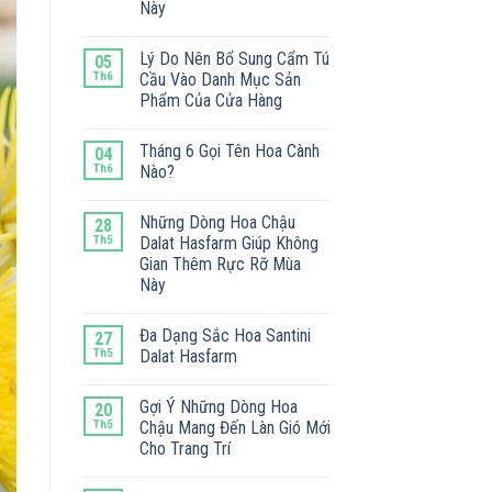
Này
Lý Do Nên Bổ Sung Cẩm Tú
05
Th6
Cầu Vào Danh Mục Sản
Phẩm Của Cửa Hàng
Tháng 6 Gọi Tên Hoa Cành
04
Th6
Nào?
Những Dòng Hoa Chậu
28
Th5
Dalat Hasfarm Giúp Không
Gian Thêm Rực Rỡ Mùa
Này
Đa Dạng Sắc Hoa Santini
27
Th5
Dalat Hasfarm
Gợi Ý Những Dòng Hoa
20
Th5
Chậu Mang Đến Làn Gió Mới
Cho Trang Trí