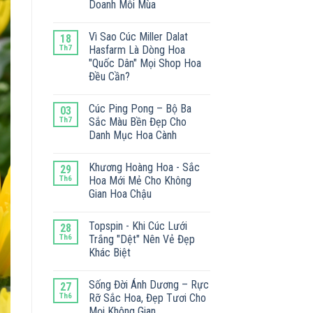
Doanh Mỗi Mùa
Vì Sao Cúc Miller Dalat
18
Th7
Hasfarm Là Dòng Hoa
"Quốc Dân" Mọi Shop Hoa
Đều Cần?
Cúc Ping Pong – Bộ Ba
03
Th7
Sắc Màu Bền Đẹp Cho
Danh Mục Hoa Cành
Khương Hoàng Hoa - Sắc
29
Th6
Hoa Mới Mẻ Cho Không
Gian Hoa Chậu
Topspin - Khi Cúc Lưới
28
Th6
Trắng "Dệt" Nên Vẻ Đẹp
Khác Biệt
Sống Đời Ánh Dương – Rực
27
Th6
Rỡ Sắc Hoa, Đẹp Tươi Cho
Mọi Không Gian