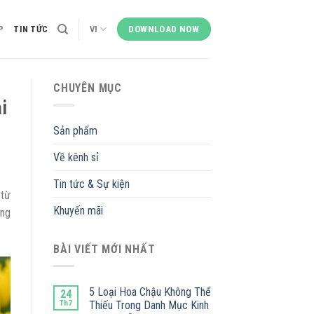
P
TIN TỨC
VI
DOWNLOAD NOW
CHUYÊN MỤC
i
Sản phẩm
Về kênh sỉ
Tin tức & Sự kiện
 từ
Khuyến mãi
ong
BÀI VIẾT MỚI NHẤT
5 Loại Hoa Chậu Không Thể
24
Th7
Thiếu Trong Danh Mục Kinh