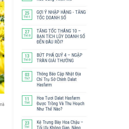
GỢI Ý NHẬP HÀNG - TĂNG
25
Th11
TỐC DOANH SỐ
TĂNG TỐC THÁNG 10 –
27
Th10
BẠN TÍCH LŨY DOANH SỐ
ĐẾN ĐÂU RỒI?
BỨT PHÁ QUÝ 4 – NGẬP
13
Th10
TRÀN GIẢI THƯỞNG
Thông Báo Cập Nhật Địa
03
Th7
Chỉ Trụ Sở Chính Dalat
Hasfarm
Hoa Tươi Dalat Hasfarm
11
Th4
Được Trồng Và Thu Hoạch
 mà
Như Thế Nào?
Kệ Trưng Bày Hoa Chậu –
23
Th1
Tối Ưu Không Gian, Nâng