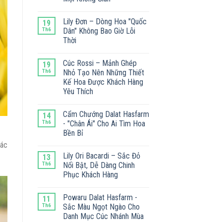
Lily Đơn – Dòng Hoa "Quốc
19
Th6
Dân" Không Bao Giờ Lỗi
Thời
Cúc Rossi – Mảnh Ghép
19
Th6
Nhỏ Tạo Nên Những Thiết
Kế Hoa Được Khách Hàng
Yêu Thích
Cẩm Chướng Dalat Hasfarm
14
Th6
- "Chân Ái" Cho Ai Tìm Hoa
Bền Bỉ
iác
Lily Ori Bacardi – Sắc Đỏ
13
Th6
Nổi Bật, Dễ Dàng Chinh
Phục Khách Hàng
Powaru Dalat Hasfarm -
11
Th6
Sắc Màu Ngọt Ngào Cho
Danh Mục Cúc Nhánh Mùa