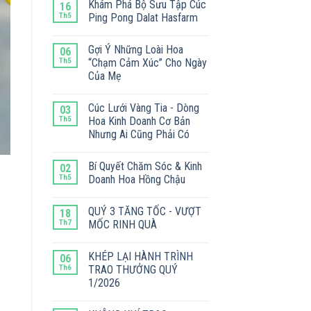
Khám Phá Bộ Sưu Tập Cúc
16
Th5
Ping Pong Dalat Hasfarm
Gợi Ý Những Loài Hoa
06
Th5
“Chạm Cảm Xúc” Cho Ngày
Của Mẹ
Cúc Lưới Vàng Tia - Dòng
03
Th5
Hoa Kinh Doanh Cơ Bản
Nhưng Ai Cũng Phải Có
Bí Quyết Chăm Sóc & Kinh
02
Th5
Doanh Hoa Hồng Chậu
QUÝ 3 TĂNG TỐC - VƯỢT
18
Th7
MỐC RINH QUÀ
KHÉP LẠI HÀNH TRÌNH
06
Th6
TRAO THƯỞNG QUÝ
1/2026