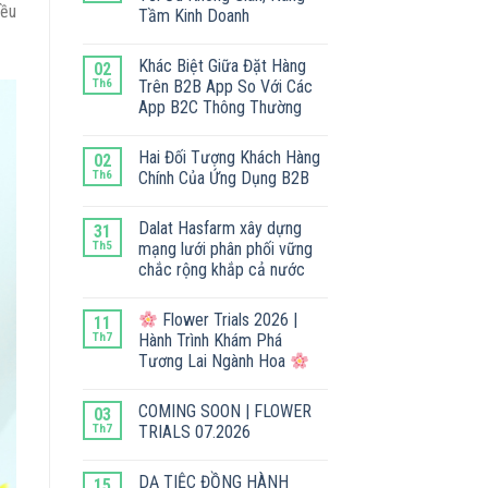
iều
Tầm Kinh Doanh
Khác Biệt Giữa Đặt Hàng
02
Th6
Trên B2B App So Với Các
App B2C Thông Thường
Hai Đối Tượng Khách Hàng
02
Th6
Chính Của Ứng Dụng B2B
Dalat Hasfarm xây dựng
31
Th5
mạng lưới phân phối vững
chắc rộng khắp cả nước
Flower Trials 2026 |
11
Th7
Hành Trình Khám Phá
Tương Lai Ngành Hoa
COMING SOON | FLOWER
03
Th7
TRIALS 07.2026
DẠ TIỆC ĐỒNG HÀNH
15