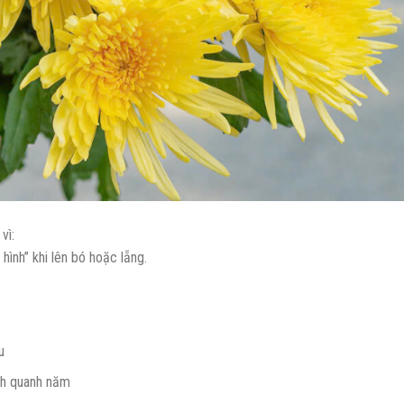
vì:
hình” khi lên bó hoặc lẵng.
u
nh quanh năm