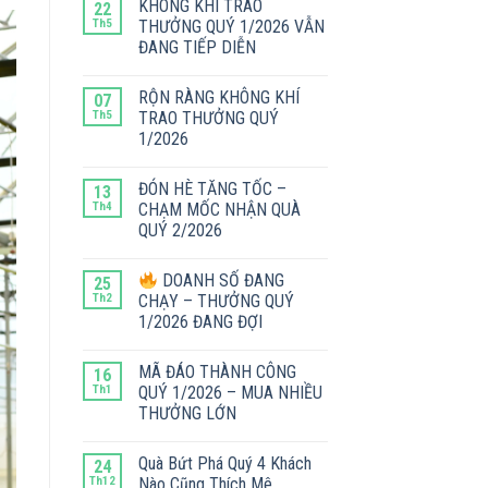
KHÔNG KHÍ TRAO
22
Th5
THƯỞNG QUÝ 1/2026 VẪN
ĐANG TIẾP DIỄN
RỘN RÀNG KHÔNG KHÍ
07
Th5
TRAO THƯỞNG QUÝ
1/2026
ĐÓN HÈ TĂNG TỐC –
13
Th4
CHẠM MỐC NHẬN QUÀ
QUÝ 2/2026
DOANH SỐ ĐANG
25
Th2
CHẠY – THƯỞNG QUÝ
1/2026 ĐANG ĐỢI
MÃ ĐÁO THÀNH CÔNG
16
Th1
QUÝ 1/2026 – MUA NHIỀU
THƯỞNG LỚN
Quà Bứt Phá Quý 4 Khách
24
Th12
Nào Cũng Thích Mê