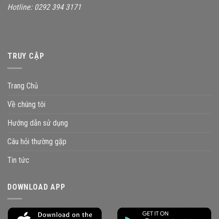
Hotline: 0292 394 3171
TRUY CẬP
Trang Chủ
Về chúng tôi
Hướng dẫn sử dụng
Câu hỏi thường gặp
Tin tức
DOWNLOAD APP