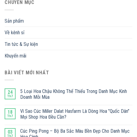
CHUYÊN MỤC
Sản phẩm
Về kênh sỉ
Tin tức & Sự kiện
Khuyến mãi
BÀI VIẾT MỚI NHẤT
5 Loại Hoa Chậu Không Thể Thiếu Trong Danh Mục Kinh
24
Th7
Doanh Mỗi Mùa
Vì Sao Cúc Miller Dalat Hasfarm Là Dòng Hoa "Quốc Dân"
18
Th7
Mọi Shop Hoa Đều Cần?
Cúc Ping Pong – Bộ Ba Sắc Màu Bền Đẹp Cho Danh Mục
03
Th7
Hoa Cành