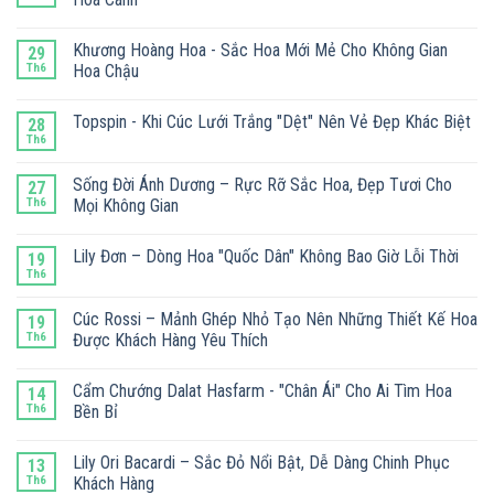
Khương Hoàng Hoa - Sắc Hoa Mới Mẻ Cho Không Gian
29
Th6
Hoa Chậu
Topspin - Khi Cúc Lưới Trắng "Dệt" Nên Vẻ Đẹp Khác Biệt
28
Th6
Sống Đời Ánh Dương – Rực Rỡ Sắc Hoa, Đẹp Tươi Cho
27
Th6
Mọi Không Gian
Lily Đơn – Dòng Hoa "Quốc Dân" Không Bao Giờ Lỗi Thời
19
Th6
Cúc Rossi – Mảnh Ghép Nhỏ Tạo Nên Những Thiết Kế Hoa
19
Th6
Được Khách Hàng Yêu Thích
Cẩm Chướng Dalat Hasfarm - "Chân Ái" Cho Ai Tìm Hoa
14
Th6
Bền Bỉ
Lily Ori Bacardi – Sắc Đỏ Nổi Bật, Dễ Dàng Chinh Phục
13
Th6
Khách Hàng