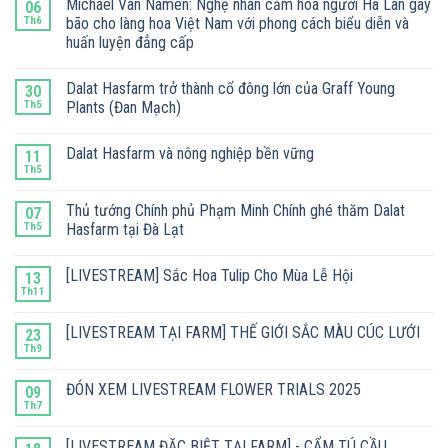
Michael Van Namen: Nghệ nhân cắm hoa người Hà Lan gây
06
Th6
bão cho làng hoa Việt Nam với phong cách biểu diễn và
huấn luyện đẳng cấp
Dalat Hasfarm trở thành cổ đông lớn của Graff Young
30
Th5
Plants (Đan Mạch)
Dalat Hasfarm và nông nghiệp bền vững
11
Th5
Thủ tướng Chính phủ Phạm Minh Chính ghé thăm Dalat
07
Th5
Hasfarm tại Đà Lạt
[LIVESTREAM] Sắc Hoa Tulip Cho Mùa Lễ Hội
13
Th11
[LIVESTREAM TẠI FARM] THẾ GIỚI SẮC MÀU CÚC LƯỚI
23
Th9
ĐÓN XEM LIVESTREAM FLOWER TRIALS 2025
09
Th7
[LIVESTREAM ĐẶC BIỆT TẠI FARM] - CẨM TÚ CẦU