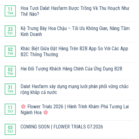
Hoa Tươi Dalat Hasfarm Được Trồng Và Thu Hoạch Như
11
Th4
Thế Nào?
Kệ Trưng Bày Hoa Chậu – Tối Ưu Không Gian, Nâng Tầm
23
Th1
Kinh Doanh
Khác Biệt Giữa Đặt Hàng Trên B2B App So Với Các App
02
Th6
B2C Thông Thường
Hai Đối Tượng Khách Hàng Chính Của Ứng Dụng B2B
02
Th6
Dalat Hasfarm xây dựng mạng lưới phân phối vững chắc
31
Th5
rộng khắp cả nước
Flower Trials 2026 | Hành Trình Khám Phá Tương Lai
11
Th7
Ngành Hoa
COMING SOON | FLOWER TRIALS 07.2026
03
Th7