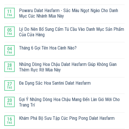
Powaru Dalat Hasfarm - Sắc Màu Ngọt Ngào Cho Danh
11
Th6
Mục Cúc Nhánh Mùa Này
Lý Do Nên Bổ Sung Cẩm Tú Cầu Vào Danh Mục Sản Phẩm
05
Th6
Của Cửa Hàng
Tháng 6 Gọi Tên Hoa Cành Nào?
04
Th6
Những Dòng Hoa Chậu Dalat Hasfarm Giúp Không Gian
28
Th5
Thêm Rực Rỡ Mùa Này
Đa Dạng Sắc Hoa Santini Dalat Hasfarm
27
Th5
Gợi Ý Những Dòng Hoa Chậu Mang Đến Làn Gió Mới Cho
20
Th5
Trang Trí
Khám Phá Bộ Sưu Tập Cúc Ping Pong Dalat Hasfarm
16
Th5