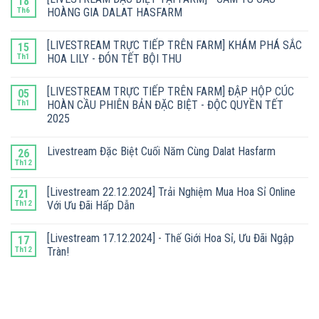
18
Th6
HOÀNG GIA DALAT HASFARM
[LIVESTREAM TRỰC TIẾP TRÊN FARM] KHÁM PHÁ SẮC
15
Th1
HOA LILY - ĐÓN TẾT BỘI THU
[LIVESTREAM TRỰC TIẾP TRÊN FARM] ĐẬP HỘP CÚC
05
Th1
HOÀN CẦU PHIÊN BẢN ĐẶC BIỆT - ĐỘC QUYỀN TẾT
2025
Livestream Đặc Biệt Cuối Năm Cùng Dalat Hasfarm
26
Th12
[Livestream 22.12.2024] Trải Nghiệm Mua Hoa Sỉ Online
21
Th12
Với Ưu Đãi Hấp Dẫn
[Livestream 17.12.2024] - Thế Giới Hoa Sỉ, Ưu Đãi Ngập
17
Th12
Tràn!