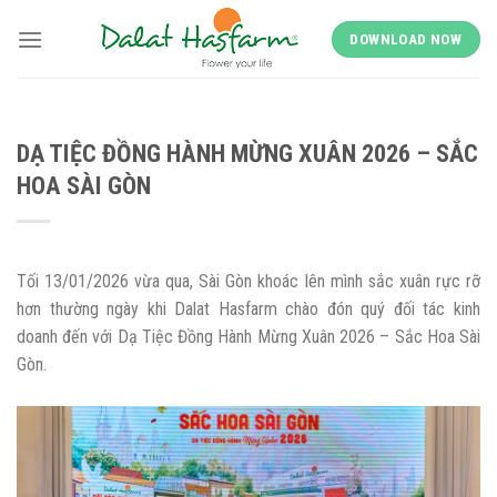
Skip
to
DOWNLOAD NOW
content
DẠ TIỆC ĐỒNG HÀNH MỪNG XUÂN 2026 – SẮC
HOA SÀI GÒN
Tối 13/01/2026 vừa qua, Sài Gòn khoác lên mình sắc xuân rực rỡ
hơn thường ngày khi Dalat Hasfarm chào đón quý đối tác kinh
doanh đến với Dạ Tiệc Đồng Hành Mừng Xuân 2026 – Sắc Hoa Sài
Gòn.