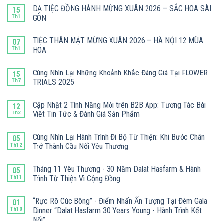
DẠ TIỆC ĐỒNG HÀNH MỪNG XUÂN 2026 – SẮC HOA SÀI
15
Th1
GÒN
TIỆC THÂN MẬT MỪNG XUÂN 2026 – HÀ NỘI 12 MÙA
07
Th1
HOA
Cùng Nhìn Lại Những Khoảnh Khắc Đáng Giá Tại FLOWER
15
Th7
TRIALS 2025
Cập Nhật 2 Tính Năng Mới trên B2B App: Tương Tác Bài
12
Th2
Viết Tin Tức & Đánh Giá Sản Phẩm
Cùng Nhìn Lại Hành Trình Đi Bộ Từ Thiện: Khi Bước Chân
05
Th12
Trở Thành Cầu Nối Yêu Thương
Tháng 11 Yêu Thương - 30 Năm Dalat Hasfarm & Hành
05
Th11
Trình Từ Thiện Vì Cộng Đồng
“Rực Rỡ Cúc Bông” - Điểm Nhấn Ấn Tượng Tại Đêm Gala
01
Th10
Dinner “Dalat Hasfarm 30 Years Young - Hành Trình Kết
Nối”