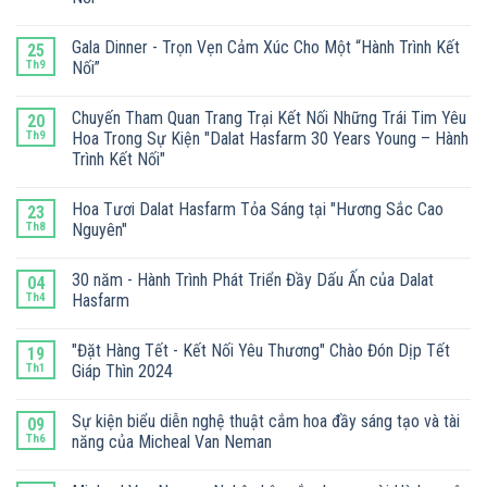
Gala Dinner - Trọn Vẹn Cảm Xúc Cho Một “Hành Trình Kết
25
Th9
Nối”
Chuyến Tham Quan Trang Trại Kết Nối Những Trái Tim Yêu
20
Th9
Hoa Trong Sự Kiện "Dalat Hasfarm 30 Years Young – Hành
Trình Kết Nối"
Hoa Tươi Dalat Hasfarm Tỏa Sáng tại "Hương Sắc Cao
23
Th8
Nguyên"
30 năm - Hành Trình Phát Triển Đầy Dấu Ấn của Dalat
04
Th4
Hasfarm
"Đặt Hàng Tết - Kết Nối Yêu Thương" Chào Đón Dịp Tết
19
Th1
Giáp Thìn 2024
Sự kiện biểu diễn nghệ thuật cắm hoa đầy sáng tạo và tài
09
Th6
năng của Micheal Van Neman