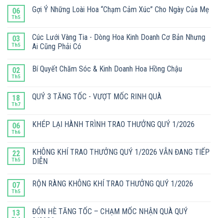
Gợi Ý Những Loài Hoa “Chạm Cảm Xúc” Cho Ngày Của Mẹ
06
Th5
Cúc Lưới Vàng Tia - Dòng Hoa Kinh Doanh Cơ Bản Nhưng
03
Th5
Ai Cũng Phải Có
Bí Quyết Chăm Sóc & Kinh Doanh Hoa Hồng Chậu
02
Th5
QUÝ 3 TĂNG TỐC - VƯỢT MỐC RINH QUÀ
18
Th7
KHÉP LẠI HÀNH TRÌNH TRAO THƯỞNG QUÝ 1/2026
06
Th6
KHÔNG KHÍ TRAO THƯỞNG QUÝ 1/2026 VẪN ĐANG TIẾP
22
Th5
DIỄN
RỘN RÀNG KHÔNG KHÍ TRAO THƯỞNG QUÝ 1/2026
07
Th5
ĐÓN HÈ TĂNG TỐC – CHẠM MỐC NHẬN QUÀ QUÝ
13