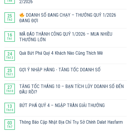
Th4
2/2026
DOANH SỐ ĐANG CHẠY – THƯỞNG QUÝ 1/2026
25
Th2
ĐANG ĐỢI
MÃ ĐÁO THÀNH CÔNG QUÝ 1/2026 – MUA NHIỀU
16
Th1
THƯỞNG LỚN
Quà Bứt Phá Quý 4 Khách Nào Cũng Thích Mê
24
Th12
GỢI Ý NHẬP HÀNG - TĂNG TỐC DOANH SỐ
25
Th11
TĂNG TỐC THÁNG 10 – BẠN TÍCH LŨY DOANH SỐ ĐẾN
27
Th10
ĐÂU RỒI?
BỨT PHÁ QUÝ 4 – NGẬP TRÀN GIẢI THƯỞNG
13
Th10
Thông Báo Cập Nhật Địa Chỉ Trụ Sở Chính Dalat Hasfarm
03
Th7