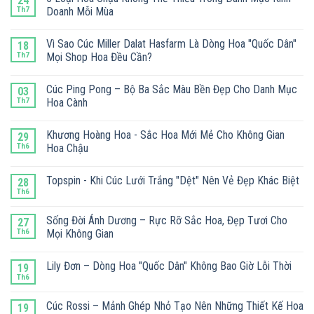
24
Th7
Doanh Mỗi Mùa
Vì Sao Cúc Miller Dalat Hasfarm Là Dòng Hoa "Quốc Dân"
18
Th7
Mọi Shop Hoa Đều Cần?
Cúc Ping Pong – Bộ Ba Sắc Màu Bền Đẹp Cho Danh Mục
03
Th7
Hoa Cành
Khương Hoàng Hoa - Sắc Hoa Mới Mẻ Cho Không Gian
29
Th6
Hoa Chậu
Topspin - Khi Cúc Lưới Trắng "Dệt" Nên Vẻ Đẹp Khác Biệt
28
Th6
Sống Đời Ánh Dương – Rực Rỡ Sắc Hoa, Đẹp Tươi Cho
27
Th6
Mọi Không Gian
Lily Đơn – Dòng Hoa "Quốc Dân" Không Bao Giờ Lỗi Thời
19
Th6
Cúc Rossi – Mảnh Ghép Nhỏ Tạo Nên Những Thiết Kế Hoa
19