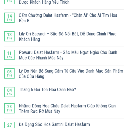
Th6
Được Khách Hàng Yêu Thích
Cẩm Chướng Dalat Hasfarm - "Chân Ái" Cho Ai Tìm Hoa
14
Th6
Bền Bỉ
Lily Ori Bacardi – Sắc Đỏ Nổi Bật, Dễ Dàng Chinh Phục
13
Th6
Khách Hàng
Powaru Dalat Hasfarm - Sắc Màu Ngọt Ngào Cho Danh
11
Th6
Mục Cúc Nhánh Mùa Này
Lý Do Nên Bổ Sung Cẩm Tú Cầu Vào Danh Mục Sản Phẩm
05
Th6
Của Cửa Hàng
Tháng 6 Gọi Tên Hoa Cành Nào?
04
Th6
Những Dòng Hoa Chậu Dalat Hasfarm Giúp Không Gian
28
Th5
Thêm Rực Rỡ Mùa Này
Đa Dạng Sắc Hoa Santini Dalat Hasfarm
27