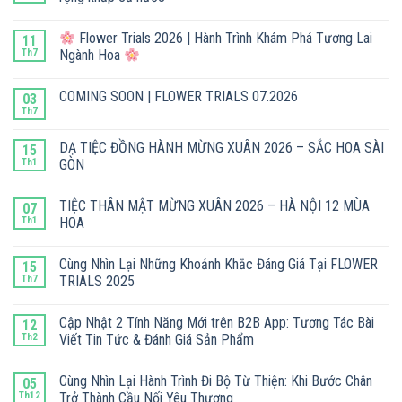
Flower Trials 2026 | Hành Trình Khám Phá Tương Lai
11
Th7
Ngành Hoa
COMING SOON | FLOWER TRIALS 07.2026
03
Th7
DẠ TIỆC ĐỒNG HÀNH MỪNG XUÂN 2026 – SẮC HOA SÀI
15
Th1
GÒN
TIỆC THÂN MẬT MỪNG XUÂN 2026 – HÀ NỘI 12 MÙA
07
Th1
HOA
Cùng Nhìn Lại Những Khoảnh Khắc Đáng Giá Tại FLOWER
15
Th7
TRIALS 2025
Cập Nhật 2 Tính Năng Mới trên B2B App: Tương Tác Bài
12
Th2
Viết Tin Tức & Đánh Giá Sản Phẩm
Cùng Nhìn Lại Hành Trình Đi Bộ Từ Thiện: Khi Bước Chân
05
Th12
Trở Thành Cầu Nối Yêu Thương