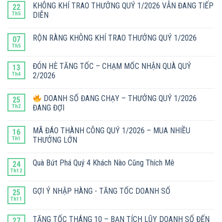
KHÔNG KHÍ TRAO THƯỞNG QUÝ 1/2026 VẪN ĐANG TIẾP
22
Th5
DIỄN
RỘN RÀNG KHÔNG KHÍ TRAO THƯỞNG QUÝ 1/2026
07
Th5
ĐÓN HÈ TĂNG TỐC – CHẠM MỐC NHẬN QUÀ QUÝ
13
Th4
2/2026
DOANH SỐ ĐANG CHẠY – THƯỞNG QUÝ 1/2026
25
Th2
ĐANG ĐỢI
MÃ ĐÁO THÀNH CÔNG QUÝ 1/2026 – MUA NHIỀU
16
Th1
THƯỞNG LỚN
Quà Bứt Phá Quý 4 Khách Nào Cũng Thích Mê
24
Th12
GỢI Ý NHẬP HÀNG - TĂNG TỐC DOANH SỐ
25
Th11
TĂNG TỐC THÁNG 10 – BẠN TÍCH LŨY DOANH SỐ ĐẾN
27