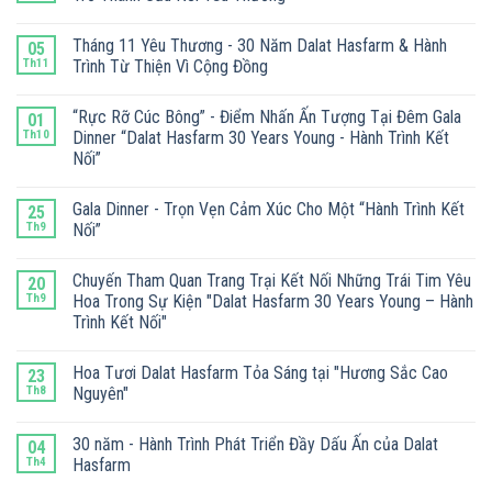
Tháng 11 Yêu Thương - 30 Năm Dalat Hasfarm & Hành
05
Th11
Trình Từ Thiện Vì Cộng Đồng
“Rực Rỡ Cúc Bông” - Điểm Nhấn Ấn Tượng Tại Đêm Gala
01
Th10
Dinner “Dalat Hasfarm 30 Years Young - Hành Trình Kết
Nối”
Gala Dinner - Trọn Vẹn Cảm Xúc Cho Một “Hành Trình Kết
25
Th9
Nối”
Chuyến Tham Quan Trang Trại Kết Nối Những Trái Tim Yêu
20
Th9
Hoa Trong Sự Kiện "Dalat Hasfarm 30 Years Young – Hành
Trình Kết Nối"
Hoa Tươi Dalat Hasfarm Tỏa Sáng tại "Hương Sắc Cao
23
Th8
Nguyên"
30 năm - Hành Trình Phát Triển Đầy Dấu Ấn của Dalat
04
Th4
Hasfarm