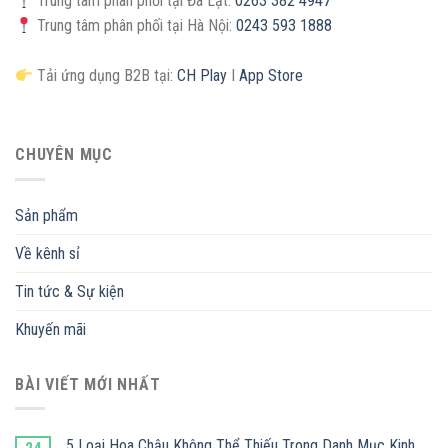
Trung tâm phân phối tại Đà Lạt:
0263 382 4947
Trung tâm phân phối tại Hà Nội:
0243 593 1888
Tải ứng dụng B2B tại:
CH Play
I
App Store
CHUYÊN MỤC
Sản phẩm
Về kênh sỉ
Tin tức & Sự kiện
Khuyến mãi
BÀI VIẾT MỚI NHẤT
5 Loại Hoa Chậu Không Thể Thiếu Trong Danh Mục Kinh