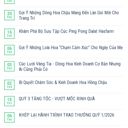
Th5
Gợi Ý Những Dòng Hoa Chậu Mang Đến Làn Gió Mới Cho
20
Th5
Trang Trí
Khám Phá Bộ Sưu Tập Cúc Ping Pong Dalat Hasfarm
16
Th5
Gợi Ý Những Loài Hoa “Chạm Cảm Xúc” Cho Ngày Của Mẹ
06
Th5
Cúc Lưới Vàng Tia - Dòng Hoa Kinh Doanh Cơ Bản Nhưng
03
Th5
Ai Cũng Phải Có
Bí Quyết Chăm Sóc & Kinh Doanh Hoa Hồng Chậu
02
Th5
QUÝ 3 TĂNG TỐC - VƯỢT MỐC RINH QUÀ
18
Th7
KHÉP LẠI HÀNH TRÌNH TRAO THƯỞNG QUÝ 1/2026
06
Th6