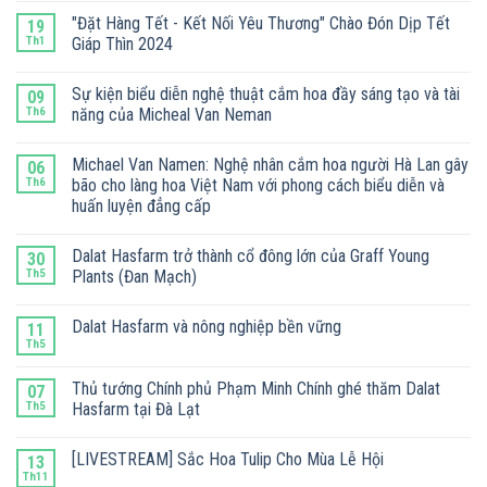
"Đặt Hàng Tết - Kết Nối Yêu Thương" Chào Đón Dịp Tết
19
Th1
Giáp Thìn 2024
Sự kiện biểu diễn nghệ thuật cắm hoa đầy sáng tạo và tài
09
Th6
năng của Micheal Van Neman
Michael Van Namen: Nghệ nhân cắm hoa người Hà Lan gây
06
Th6
bão cho làng hoa Việt Nam với phong cách biểu diễn và
huấn luyện đẳng cấp
Dalat Hasfarm trở thành cổ đông lớn của Graff Young
30
Th5
Plants (Đan Mạch)
Dalat Hasfarm và nông nghiệp bền vững
11
Th5
Thủ tướng Chính phủ Phạm Minh Chính ghé thăm Dalat
07
Th5
Hasfarm tại Đà Lạt
[LIVESTREAM] Sắc Hoa Tulip Cho Mùa Lễ Hội
13
Th11