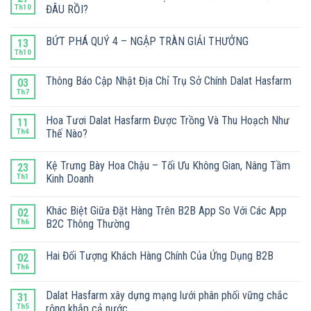
Th10
ĐÂU RỒI?
BỨT PHÁ QUÝ 4 – NGẬP TRÀN GIẢI THƯỞNG
13
Th10
Thông Báo Cập Nhật Địa Chỉ Trụ Sở Chính Dalat Hasfarm
03
Th7
Hoa Tươi Dalat Hasfarm Được Trồng Và Thu Hoạch Như
11
Th4
Thế Nào?
Kệ Trưng Bày Hoa Chậu – Tối Ưu Không Gian, Nâng Tầm
23
Th1
Kinh Doanh
Khác Biệt Giữa Đặt Hàng Trên B2B App So Với Các App
02
Th6
B2C Thông Thường
Hai Đối Tượng Khách Hàng Chính Của Ứng Dụng B2B
02
Th6
Dalat Hasfarm xây dựng mạng lưới phân phối vững chắc
31
Th5
rộng khắp cả nước