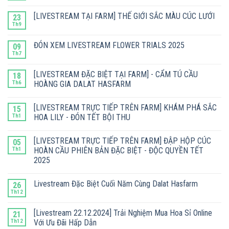
[LIVESTREAM TẠI FARM] THẾ GIỚI SẮC MÀU CÚC LƯỚI
23
Th9
ĐÓN XEM LIVESTREAM FLOWER TRIALS 2025
09
Th7
[LIVESTREAM ĐẶC BIỆT TẠI FARM] - CẨM TÚ CẦU
18
Th6
HOÀNG GIA DALAT HASFARM
[LIVESTREAM TRỰC TIẾP TRÊN FARM] KHÁM PHÁ SẮC
15
Th1
HOA LILY - ĐÓN TẾT BỘI THU
[LIVESTREAM TRỰC TIẾP TRÊN FARM] ĐẬP HỘP CÚC
05
Th1
HOÀN CẦU PHIÊN BẢN ĐẶC BIỆT - ĐỘC QUYỀN TẾT
2025
Livestream Đặc Biệt Cuối Năm Cùng Dalat Hasfarm
26
Th12
[Livestream 22.12.2024] Trải Nghiệm Mua Hoa Sỉ Online
21
Th12
Với Ưu Đãi Hấp Dẫn