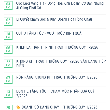
Cúc Lưới Vàng Tia - Dòng Hoa Kinh Doanh Cơ Bản Nhưng
03
Th5
Ai Cũng Phải Có
Bí Quyết Chăm Sóc & Kinh Doanh Hoa Hồng Chậu
02
Th5
QUÝ 3 TĂNG TỐC - VƯỢT MỐC RINH QUÀ
18
Th7
KHÉP LẠI HÀNH TRÌNH TRAO THƯỞNG QUÝ 1/2026
06
Th6
KHÔNG KHÍ TRAO THƯỞNG QUÝ 1/2026 VẪN ĐANG TIẾP
22
Th5
DIỄN
RỘN RÀNG KHÔNG KHÍ TRAO THƯỞNG QUÝ 1/2026
07
Th5
ĐÓN HÈ TĂNG TỐC – CHẠM MỐC NHẬN QUÀ QUÝ
13
Th4
2/2026
DOANH SỐ ĐANG CHẠY – THƯỞNG QUÝ 1/2026
25