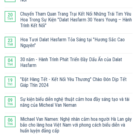
Chuyến Tham Quan Trang Trại Kết Nối Những Trái Tim Yêu
20
Th9
Hoa Trong Sự Kiện "Dalat Hasfarm 30 Years Young – Hành
Trình Kết Nối"
Hoa Tươi Dalat Hasfarm Tỏa Sáng tại "Hương Sắc Cao
23
Th8
Nguyên"
30 năm - Hành Trình Phát Triển Đầy Dấu Ấn của Dalat
04
Th4
Hasfarm
"Đặt Hàng Tết - Kết Nối Yêu Thương" Chào Đón Dịp Tết
19
Th1
Giáp Thìn 2024
Sự kiện biểu diễn nghệ thuật cắm hoa đầy sáng tạo và tài
09
Th6
năng của Micheal Van Neman
Michael Van Namen: Nghệ nhân cắm hoa người Hà Lan gây
06
Th6
bão cho làng hoa Việt Nam với phong cách biểu diễn và
huấn luyện đẳng cấp