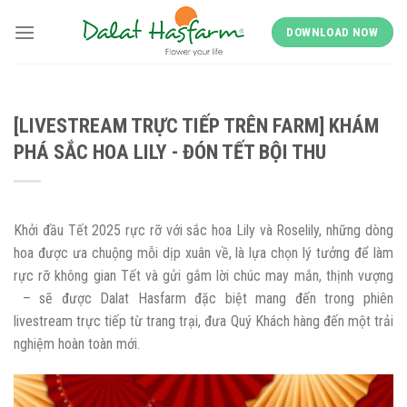
Skip
to
DOWNLOAD NOW
content
[LIVESTREAM TRỰC TIẾP TRÊN FARM] KHÁM
PHÁ SẮC HOA LILY - ĐÓN TẾT BỘI THU
Khởi đầu Tết 2025 rực rỡ với sắc hoa Lily và Roselily, những dòng
hoa được ưa chuộng mỗi dịp xuân về, là lựa chọn lý tưởng để làm
rực rỡ không gian Tết và gửi gắm lời chúc may mắn, thịnh vượng
– sẽ được Dalat Hasfarm đặc biệt mang đến trong phiên
livestream trực tiếp từ trang trại, đưa Quý Khách hàng đến một trải
nghiệm hoàn toàn mới.