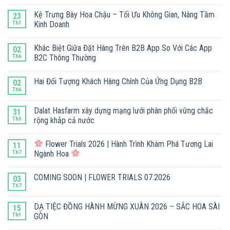
Kệ Trưng Bày Hoa Chậu – Tối Ưu Không Gian, Nâng Tầm
23
Th1
Kinh Doanh
Khác Biệt Giữa Đặt Hàng Trên B2B App So Với Các App
02
Th6
B2C Thông Thường
Hai Đối Tượng Khách Hàng Chính Của Ứng Dụng B2B
02
Th6
Dalat Hasfarm xây dựng mạng lưới phân phối vững chắc
31
Th5
rộng khắp cả nước
Flower Trials 2026 | Hành Trình Khám Phá Tương Lai
11
Th7
Ngành Hoa
COMING SOON | FLOWER TRIALS 07.2026
03
Th7
DẠ TIỆC ĐỒNG HÀNH MỪNG XUÂN 2026 – SẮC HOA SÀI
15
Th1
GÒN