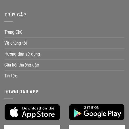
TRUY CẬP
Trang Chủ
Về chúng tôi
Hướng dẫn sử dụng
Câu hỏi thường gặp
Tin tức
DOWNLOAD APP