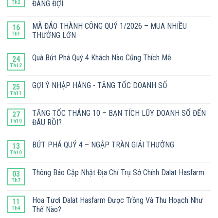
Th2
ĐANG ĐỢI
MÃ ĐÁO THÀNH CÔNG QUÝ 1/2026 – MUA NHIỀU
16
Th1
THƯỞNG LỚN
Quà Bứt Phá Quý 4 Khách Nào Cũng Thích Mê
24
Th12
GỢI Ý NHẬP HÀNG - TĂNG TỐC DOANH SỐ
25
Th11
TĂNG TỐC THÁNG 10 – BẠN TÍCH LŨY DOANH SỐ ĐẾN
27
Th10
ĐÂU RỒI?
BỨT PHÁ QUÝ 4 – NGẬP TRÀN GIẢI THƯỞNG
13
Th10
Thông Báo Cập Nhật Địa Chỉ Trụ Sở Chính Dalat Hasfarm
03
Th7
Hoa Tươi Dalat Hasfarm Được Trồng Và Thu Hoạch Như
11
Th4
Thế Nào?