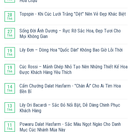
Hoa Chậu
Topspin - Khi Cúc Lưới Trắng "Dệt" Nên Vẻ Đẹp Khác Biệt
28
Th6
Sống Đời Ánh Dương – Rực Rỡ Sắc Hoa, Đẹp Tươi Cho
27
Th6
Mọi Không Gian
Lily Đơn – Dòng Hoa "Quốc Dân" Không Bao Giờ Lỗi Thời
19
Th6
Cúc Rossi – Mảnh Ghép Nhỏ Tạo Nên Những Thiết Kế Hoa
19
Th6
Được Khách Hàng Yêu Thích
Cẩm Chướng Dalat Hasfarm - "Chân Ái" Cho Ai Tìm Hoa
14
Th6
Bền Bỉ
Lily Ori Bacardi – Sắc Đỏ Nổi Bật, Dễ Dàng Chinh Phục
13
Th6
Khách Hàng
Powaru Dalat Hasfarm - Sắc Màu Ngọt Ngào Cho Danh
11
Th6
Mục Cúc Nhánh Mùa Này