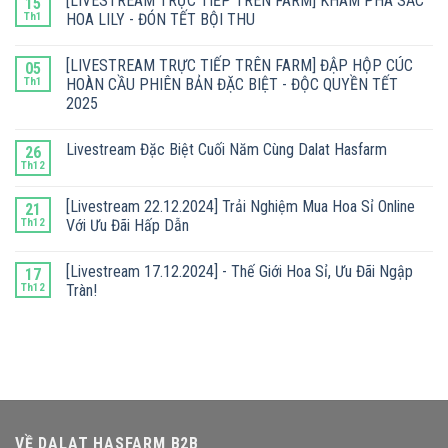
[LIVESTREAM TRỰC TIẾP TRÊN FARM] KHÁM PHÁ SẮC
15
Th1
HOA LILY - ĐÓN TẾT BỘI THU
[LIVESTREAM TRỰC TIẾP TRÊN FARM] ĐẬP HỘP CÚC
05
Th1
HOÀN CẦU PHIÊN BẢN ĐẶC BIỆT - ĐỘC QUYỀN TẾT
2025
Livestream Đặc Biệt Cuối Năm Cùng Dalat Hasfarm
26
Th12
[Livestream 22.12.2024] Trải Nghiệm Mua Hoa Sỉ Online
21
Th12
Với Ưu Đãi Hấp Dẫn
[Livestream 17.12.2024] - Thế Giới Hoa Sỉ, Ưu Đãi Ngập
17
Th12
Tràn!
VỀ DALAT HASFARM B2B