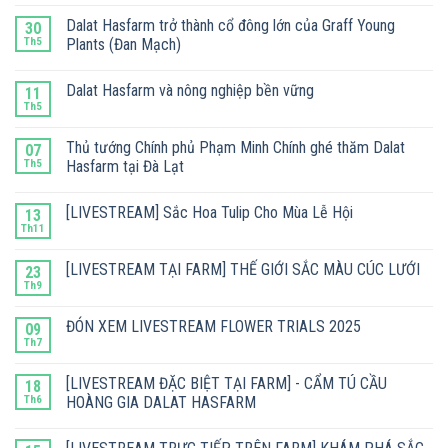
Dalat Hasfarm trở thành cổ đông lớn của Graff Young
30
Th5
Plants (Đan Mạch)
Dalat Hasfarm và nông nghiệp bền vững
11
Th5
Thủ tướng Chính phủ Phạm Minh Chính ghé thăm Dalat
07
Th5
Hasfarm tại Đà Lạt
[LIVESTREAM] Sắc Hoa Tulip Cho Mùa Lễ Hội
13
Th11
[LIVESTREAM TẠI FARM] THẾ GIỚI SẮC MÀU CÚC LƯỚI
23
Th9
ĐÓN XEM LIVESTREAM FLOWER TRIALS 2025
09
Th7
[LIVESTREAM ĐẶC BIỆT TẠI FARM] - CẨM TÚ CẦU
18
Th6
HOÀNG GIA DALAT HASFARM