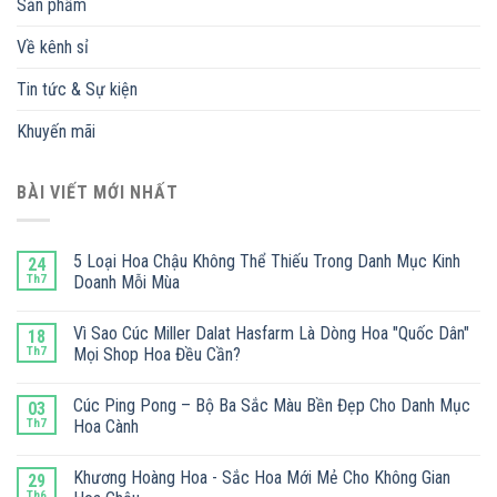
Sản phẩm
Về kênh sỉ
Tin tức & Sự kiện
Khuyến mãi
BÀI VIẾT MỚI NHẤT
5 Loại Hoa Chậu Không Thể Thiếu Trong Danh Mục Kinh
24
Th7
Doanh Mỗi Mùa
Vì Sao Cúc Miller Dalat Hasfarm Là Dòng Hoa "Quốc Dân"
18
Th7
Mọi Shop Hoa Đều Cần?
Cúc Ping Pong – Bộ Ba Sắc Màu Bền Đẹp Cho Danh Mục
03
Th7
Hoa Cành
Khương Hoàng Hoa - Sắc Hoa Mới Mẻ Cho Không Gian
29
Th6