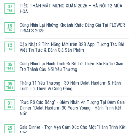
TIỆC THÂN MẬT MỪNG XUÂN 2026 – HÀ NỘI 12 MÙA
07
Th1
HOA
Cùng Nhìn Lại Những Khoảnh Khắc Đáng Giá Tại FLOWER
15
Th7
TRIALS 2025
Cập Nhật 2 Tính Năng Mới trên B2B App: Tương Tác Bài
12
Th2
Viết Tin Tức & Đánh Giá Sản Phẩm
Cùng Nhìn Lại Hành Trình Đi Bộ Từ Thiện: Khi Bước Chân
05
Th12
Trở Thành Cầu Nối Yêu Thương
Tháng 11 Yêu Thương - 30 Năm Dalat Hasfarm & Hành
05
Th11
Trình Từ Thiện Vì Cộng Đồng
“Rực Rỡ Cúc Bông” - Điểm Nhấn Ấn Tượng Tại Đêm Gala
01
Th10
Dinner “Dalat Hasfarm 30 Years Young - Hành Trình Kết
Nối”
Gala Dinner - Trọn Vẹn Cảm Xúc Cho Một “Hành Trình Kết
25
Th9
Nối”