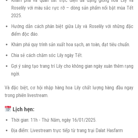
Khám phá và quan sát trực diện đa dạng giống hoa Lily và
Roselily với màu sắc rực rỡ – dòng sản phẩm nổi bật mùa Tết
2025.
Hướng dẫn cách phân biệt giữa Lily và Roselily với những đặc
điểm độc đáo.
Khám phá quy trình sản xuất hoa sạch, an toàn, đạt tiêu chuẩn.
Chia sẻ cách chăm sóc Lily ngày Tết.
Gợi ý sáng tạo trang trí Lily cho không gian ngày xuân thêm rạng
ngời.
Và đặc biệt, cơ hội nhập hàng hoa Lily chất lượng hàng đầu ngay
trong phiên livestream.
Lịch hẹn:
Thời gian: 11h - Thứ Năm, ngày 16/01/2025.
Địa điểm: Livestream trực tiếp từ trang trại Dalat Hasfarm