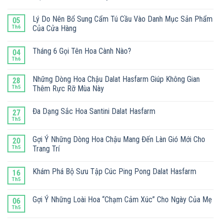
Lý Do Nên Bổ Sung Cẩm Tú Cầu Vào Danh Mục Sản Phẩm
05
Th6
Của Cửa Hàng
Tháng 6 Gọi Tên Hoa Cành Nào?
04
Th6
Những Dòng Hoa Chậu Dalat Hasfarm Giúp Không Gian
28
Th5
Thêm Rực Rỡ Mùa Này
Đa Dạng Sắc Hoa Santini Dalat Hasfarm
27
Th5
Gợi Ý Những Dòng Hoa Chậu Mang Đến Làn Gió Mới Cho
20
Th5
Trang Trí
Khám Phá Bộ Sưu Tập Cúc Ping Pong Dalat Hasfarm
16
Th5
Gợi Ý Những Loài Hoa “Chạm Cảm Xúc” Cho Ngày Của Mẹ
06
Th5