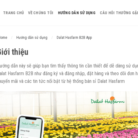
TRANG CHỦ
VỀ CHÚNG TÔI
HƯỚNG DẪN SỬ DỤNG
CÂU HỎI THƯỜNG GẶ
Home
/
Hướng dẫn sử dụng
/
Dalat Hasfarm B2B App
iới thiệu
ướng dẫn này sẽ giúp bạn tìm thấy thông tin cần thiết để dễ dàng sử dụn
alat Hasfarm B2B như đăng ký và đăng nhập, đặt hàng và theo dõi đơn hàn
huyến mãi và các tin tức nổi bật từ hệ thống bán sỉ Dalat Hasfarm