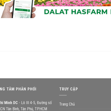
oc
avigation
NG TÂM PHÂN PHỐI
TRUY CẬP
hí Minh DC
- Lô III 4-5, Đường số
Trang Chủ
KCN Tân Bình, Tân Phú, TP.HCM