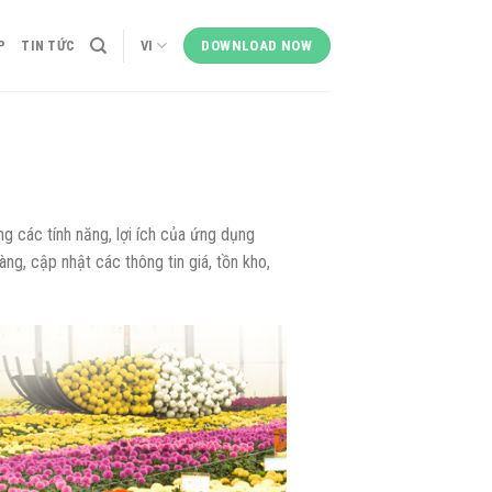
P
TIN TỨC
VI
DOWNLOAD NOW
g các tính năng, lợi ích của ứng dụng
g, cập nhật các thông tin giá, tồn kho,