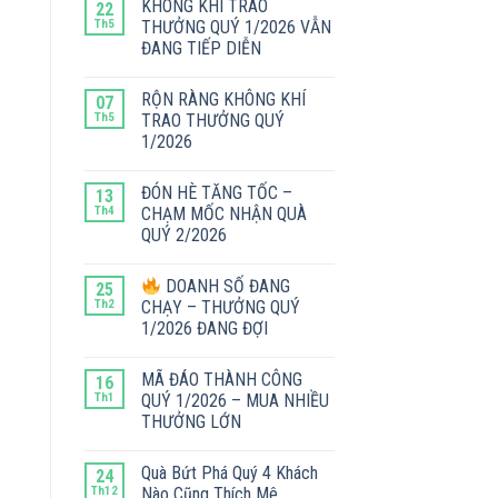
KHÔNG KHÍ TRAO
22
Th5
THƯỞNG QUÝ 1/2026 VẪN
ĐANG TIẾP DIỄN
RỘN RÀNG KHÔNG KHÍ
07
Th5
TRAO THƯỞNG QUÝ
1/2026
ĐÓN HÈ TĂNG TỐC –
13
Th4
CHẠM MỐC NHẬN QUÀ
QUÝ 2/2026
DOANH SỐ ĐANG
25
Th2
CHẠY – THƯỞNG QUÝ
1/2026 ĐANG ĐỢI
MÃ ĐÁO THÀNH CÔNG
16
Th1
QUÝ 1/2026 – MUA NHIỀU
THƯỞNG LỚN
Quà Bứt Phá Quý 4 Khách
24
Th12
Nào Cũng Thích Mê