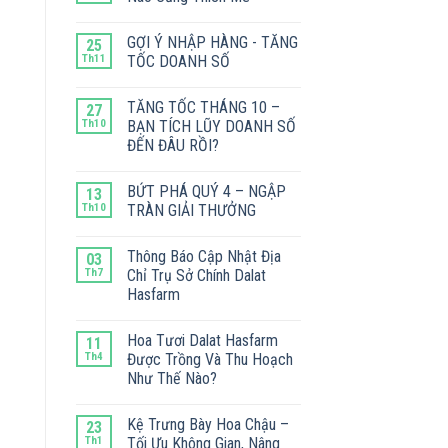
GỢI Ý NHẬP HÀNG - TĂNG
25
Th11
TỐC DOANH SỐ
TĂNG TỐC THÁNG 10 –
27
Th10
BẠN TÍCH LŨY DOANH SỐ
ĐẾN ĐÂU RỒI?
BỨT PHÁ QUÝ 4 – NGẬP
13
Th10
TRÀN GIẢI THƯỞNG
Thông Báo Cập Nhật Địa
03
Th7
Chỉ Trụ Sở Chính Dalat
Hasfarm
Hoa Tươi Dalat Hasfarm
11
Th4
Được Trồng Và Thu Hoạch
Như Thế Nào?
Kệ Trưng Bày Hoa Chậu –
23
Th1
Tối Ưu Không Gian, Nâng