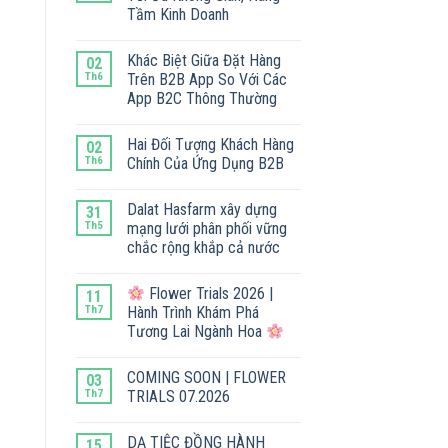
Tầm Kinh Doanh
Khác Biệt Giữa Đặt Hàng
02
Th6
Trên B2B App So Với Các
App B2C Thông Thường
Hai Đối Tượng Khách Hàng
02
Th6
Chính Của Ứng Dụng B2B
Dalat Hasfarm xây dựng
31
Th5
mạng lưới phân phối vững
chắc rộng khắp cả nước
Flower Trials 2026 |
11
Th7
Hành Trình Khám Phá
Tương Lai Ngành Hoa
COMING SOON | FLOWER
03
Th7
TRIALS 07.2026
DẠ TIỆC ĐỒNG HÀNH
15