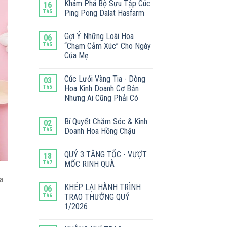
Khám Phá Bộ Sưu Tập Cúc
16
Th5
Ping Pong Dalat Hasfarm
Gợi Ý Những Loài Hoa
06
Th5
“Chạm Cảm Xúc” Cho Ngày
Của Mẹ
Cúc Lưới Vàng Tia - Dòng
03
Th5
Hoa Kinh Doanh Cơ Bản
Nhưng Ai Cũng Phải Có
Bí Quyết Chăm Sóc & Kinh
02
Th5
Doanh Hoa Hồng Chậu
QUÝ 3 TĂNG TỐC - VƯỢT
18
Th7
MỐC RINH QUÀ
a
KHÉP LẠI HÀNH TRÌNH
06
Th6
TRAO THƯỞNG QUÝ
1/2026