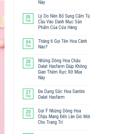
Này
Lý Do Nên Bổ Sung Cẩm Tú
05
Th6
Cầu Vào Danh Mục Sản
Phẩm Của Cửa Hàng
Tháng 6 Gọi Tên Hoa Cành
04
Th6
Nào?
Những Dòng Hoa Chậu
28
Th5
Dalat Hasfarm Giúp Không
Gian Thêm Rực Rỡ Mùa
Này
Đa Dạng Sắc Hoa Santini
27
Th5
Dalat Hasfarm
Gợi Ý Những Dòng Hoa
20
Th5
Chậu Mang Đến Làn Gió Mới
Cho Trang Trí