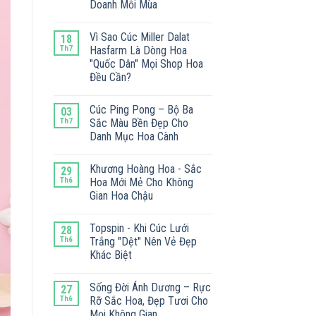
Doanh Mỗi Mùa
Vì Sao Cúc Miller Dalat
18
Th7
Hasfarm Là Dòng Hoa
"Quốc Dân" Mọi Shop Hoa
Đều Cần?
Cúc Ping Pong – Bộ Ba
03
Th7
Sắc Màu Bền Đẹp Cho
Danh Mục Hoa Cành
Khương Hoàng Hoa - Sắc
29
Th6
Hoa Mới Mẻ Cho Không
Gian Hoa Chậu
Topspin - Khi Cúc Lưới
28
Th6
Trắng "Dệt" Nên Vẻ Đẹp
Khác Biệt
Sống Đời Ánh Dương – Rực
27
Th6
Rỡ Sắc Hoa, Đẹp Tươi Cho
Mọi Không Gian